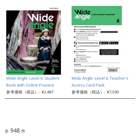
Wide Angle: Level 6: Student
Wide Angle: Level 6: Teacher's
Book with Online Practice
Access Card Pack
参考価格（税込）: ¥3,487
参考価格（税込）: ¥7,590
948
全
件