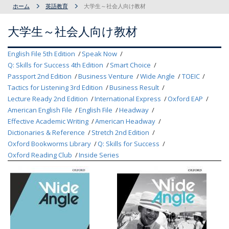
ホーム
英語教育
大学生～社会人向け教材
大学生～社会人向け教材
English File 5th Edition
Speak Now
Q: Skills for Success 4th Edition
Smart Choice
Passport 2nd Edition
Business Venture
Wide Angle
TOEIC
Tactics for Listening 3rd Edition
Business Result
Lecture Ready 2nd Edition
International Express
Oxford EAP
American English File
English File
Headway
Effective Academic Writing
American Headway
Dictionaries & Reference
Stretch 2nd Edition
Oxford Bookworms Library
Q: Skills for Success
Oxford Reading Club
Inside Series