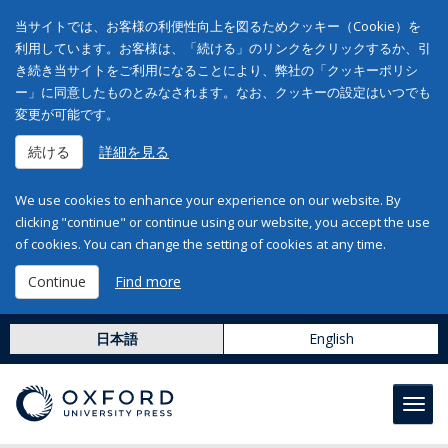
当サイトでは、お客様の利便性向上を図るためクッキー（Cookie）を
利用しています。お客様は、「続ける」のリンクをクリックするか、引
き続き当サイトをご利用になることにより、弊社の「クッキーポリシ
ー」に同意したものとみなされます。なお、クッキーの設定はいつでも
変更が可能です。
続ける
詳細を見る
We use cookies to enhance your experience on our website. By
clicking "continue" or continue using our website, you accept the use
of cookies. You can change the setting of cookies at any time.
Continue
Find more
日本語
English
Toggl
navig