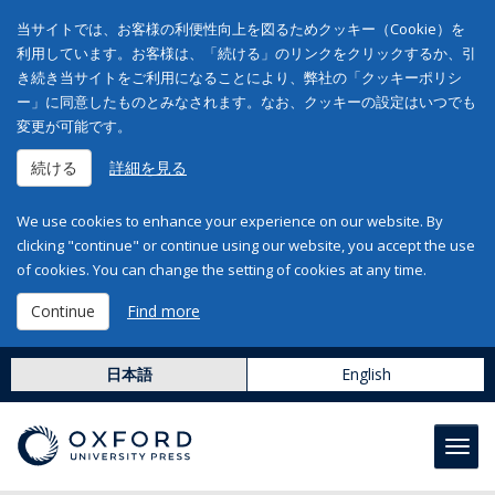
当サイトでは、お客様の利便性向上を図るためクッキー（Cookie）を
利用しています。お客様は、「続ける」のリンクをクリックするか、引
き続き当サイトをご利用になることにより、弊社の「クッキーポリシ
ー」に同意したものとみなされます。なお、クッキーの設定はいつでも
変更が可能です。
続ける
詳細を見る
We use cookies to enhance your experience on our website. By
clicking "continue" or continue using our website, you accept the use
of cookies. You can change the setting of cookies at any time.
Continue
Find more
日本語
English
Toggl
navig