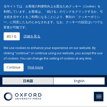
当サイトでは、お客様の利便性向上を図るためクッキー（Cookie）を
利用しています。お客様は、「続ける」のリンクをクリックするか、引
き続き当サイトをご利用になることにより、弊社の「クッキーポリシ
ー」に同意したものとみなされます。なお、クッキーの設定はいつでも
変更が可能です。
続ける
詳細を見る
We use cookies to enhance your experience on our website. By
clicking "continue" or continue using our website, you accept the use
of cookies. You can change the setting of cookies at any time.
Continue
Find more
日本語
English
Toggl
navig