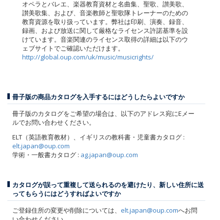
オペラとバレエ、楽器教育資材と名曲集、聖歌、讃美歌、
讃美歌集、および、音楽教師と聖歌隊トレーナーのための
教育資源を取り扱っています。弊社は印刷、演奏、録音、
録画、および放送に関して厳格なライセンス許諾基準を設
けています。音楽関連のライセンス取得の詳細は以下のウ
ェブサイトでご確認いただけます。
http://global.oup.com/uk/music/musicrights/
冊子版の商品カタログを入手するにはどうしたらよいですか
冊子版のカタログをご希望の場合は、以下のアドレス宛にEメー
ルでお問い合わせください。
ELT（英語教育教材）、イギリスの教科書・児童書カタログ :
elt.japan@oup.com
学術・一般書カタログ :
ag.japan@oup.com
カタログが誤って重複して送られるのを避けたり、新しい住所に送
ってもらうにはどうすればよいですか
ご登録住所の変更や削除については、
elt.japan@oup.com
へお問
い合わせください。