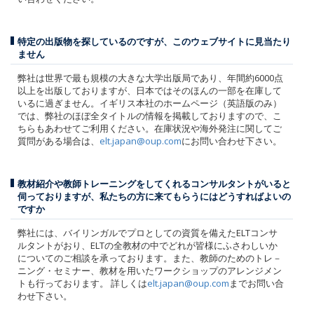
特定の出版物を探しているのですが、このウェブサイトに見当たり
ません
弊社は世界で最も規模の大きな大学出版局であり、年間約6000点
以上を出版しておりますが、日本ではそのほんの一部を在庫して
いるに過ぎません。イギリス本社のホームページ（英語版のみ）
では、弊社のほぼ全タイトルの情報を掲載しておりますので、こ
ちらもあわせてご利用ください。在庫状況や海外発注に関してご
質問がある場合は、
elt.japan@oup.com
にお問い合わせ下さい。
教材紹介や教師トレーニングをしてくれるコンサルタントがいると
伺っておりますが、私たちの方に来てもらうにはどうすればよいの
ですか
弊社には、バイリンガルでプロとしての資質を備えたELTコンサ
ルタントがおり、ELTの全教材の中でどれが皆様にふさわしいか
についてのご相談を承っております。また、教師のためのトレ－
ニング・セミナー、教材を用いたワークショップのアレンジメン
トも行っております。 詳しくは
elt.japan@oup.com
までお問い合
わせ下さい。