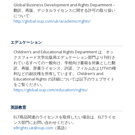
Global Business Development and Rights Department –
翻訳、再版、デジタルライセンスに関する許可の取り扱い
について:
http://global.oup.com/uk/academic/rights/
エデュケーション
Children’s and Educational Rights Department は、オッ
クスフォード大学出版局エデュケーション部門より刊行さ
れているすべての一般向け、学校向け書籍を対象とした翻
訳、再版、辞書ライセンス、許諾、フィルムおよびTVの権
利などの副次権を所有しています。 Children’s and
Educational Rights の詳細については以下のウェブサイト
をご覧ください。
https://global.oup.com/education/rights/
英語教育
ELT商品関連のライセンスを取得したい場合は、ELTライセ
ンス部門にお問い合わせください。
eltrights.uk@oup.com
（英語）