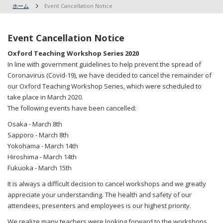
ホーム
Event Cancellation Notice
Event Cancellation Notice
Oxford Teaching Workshop Series 2020
In line with government guidelines to help prevent the spread of
Coronavirus (Covid-19), we have decided to cancel the remainder of
our Oxford Teaching Workshop Series, which were scheduled to
take place in March 2020.
The following events have been cancelled:
Osaka - March 8th
Sapporo - March 8th
Yokohama - March 14th
Hiroshima - March 14th
Fukuoka - March 15th
It is always a difficult decision to cancel workshops and we greatly
appreciate your understanding. The health and safety of our
attendees, presenters and employees is our highest priority.
We realize many teachers were looking forward to the workshops