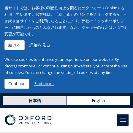
当サイトでは、お客様の利便性向上を図るためクッキー（Cookie）を
利用しています。お客様は、「続ける」のリンクをクリックするか、引
き続き当サイトをご利用になることにより、弊社の「クッキーポリシ
ー」に同意したものとみなされます。なお、クッキーの設定はいつでも
変更が可能です。
続ける
詳細を見る
We use cookies to enhance your experience on our website. By
clicking "continue" or continue using our website, you accept the use
of cookies. You can change the setting of cookies at any time.
Continue
Find more
日本語
English
Toggl
navig