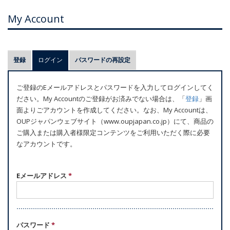
My Account
プ
登録
ログイン
(アクティブなタブ)
パスワードの再設定
ラ
イ
ご登録のEメールアドレスとパスワードを入力してログインしてく
マ
ださい。My Accountのご登録がお済みでない場合は、「
登録
」画
リ
面よりごアカウントを作成してください。なお、My Accountは、
ー
OUPジャパンウェブサイト（www.oupjapan.co.jp）にて、商品の
ご購入または購入者様限定コンテンツをご利用いただく際に必要
タ
なアカウントです。
ブ
Eメールアドレス
*
パスワード
*