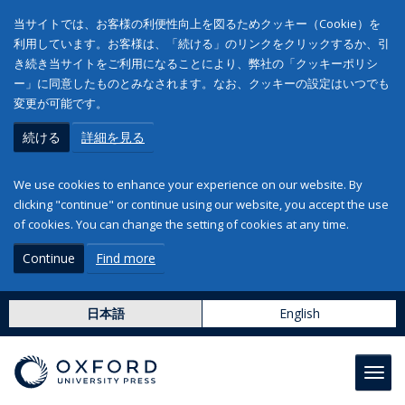
当サイトでは、お客様の利便性向上を図るためクッキー（Cookie）を
利用しています。お客様は、「続ける」のリンクをクリックするか、引
き続き当サイトをご利用になることにより、弊社の「クッキーポリシ
ー」に同意したものとみなされます。なお、クッキーの設定はいつでも
変更が可能です。
続ける
詳細を見る
We use cookies to enhance your experience on our website. By
clicking "continue" or continue using our website, you accept the use
of cookies. You can change the setting of cookies at any time.
Continue
Find more
日本語
English
Toggl
navig