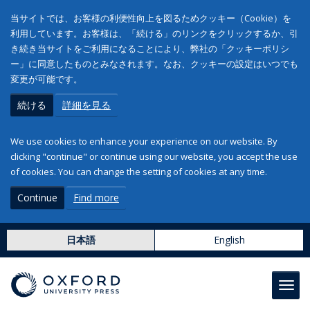
当サイトでは、お客様の利便性向上を図るためクッキー（Cookie）を
利用しています。お客様は、「続ける」のリンクをクリックするか、引
き続き当サイトをご利用になることにより、弊社の「クッキーポリシ
ー」に同意したものとみなされます。なお、クッキーの設定はいつでも
変更が可能です。
続ける
詳細を見る
We use cookies to enhance your experience on our website. By
clicking "continue" or continue using our website, you accept the use
of cookies. You can change the setting of cookies at any time.
Continue
Find more
日本語
English
Toggl
navig