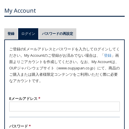
My Account
プ
登録
ログイン
(アクティブなタブ)
パスワードの再設定
ラ
イ
ご登録のEメールアドレスとパスワードを入力してログインしてく
マ
ださい。My Accountのご登録がお済みでない場合は、「
登録
」画
リ
面よりごアカウントを作成してください。なお、My Accountは、
ー
OUPジャパンウェブサイト（www.oupjapan.co.jp）にて、商品の
ご購入または購入者様限定コンテンツをご利用いただく際に必要
タ
なアカウントです。
ブ
Eメールアドレス
*
パスワード
*