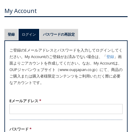
My Account
プ
登録
ログイン
(アクティブなタブ)
パスワードの再設定
ラ
イ
ご登録のEメールアドレスとパスワードを入力してログインしてく
マ
ださい。My Accountのご登録がお済みでない場合は、「
登録
」画
リ
面よりごアカウントを作成してください。なお、My Accountは、
ー
OUPジャパンウェブサイト（www.oupjapan.co.jp）にて、商品の
ご購入または購入者様限定コンテンツをご利用いただく際に必要
タ
なアカウントです。
ブ
Eメールアドレス
*
パスワード
*