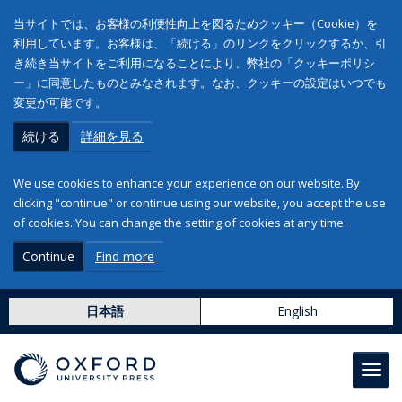
当サイトでは、お客様の利便性向上を図るためクッキー（Cookie）を
利用しています。お客様は、「続ける」のリンクをクリックするか、引
き続き当サイトをご利用になることにより、弊社の「クッキーポリシ
ー」に同意したものとみなされます。なお、クッキーの設定はいつでも
変更が可能です。
続ける
詳細を見る
We use cookies to enhance your experience on our website. By
clicking "continue" or continue using our website, you accept the use
of cookies. You can change the setting of cookies at any time.
Continue
Find more
日本語
English
Toggl
navig