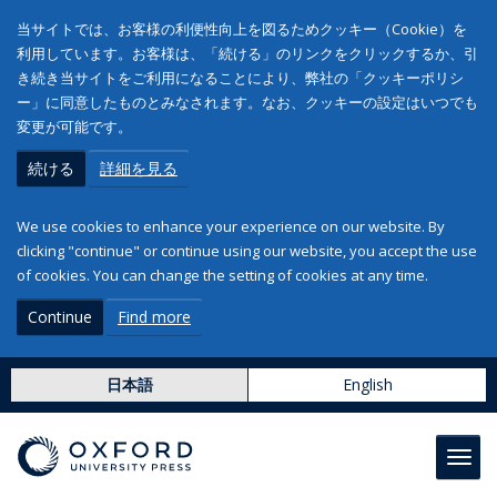
当サイトでは、お客様の利便性向上を図るためクッキー（Cookie）を
利用しています。お客様は、「続ける」のリンクをクリックするか、引
き続き当サイトをご利用になることにより、弊社の「クッキーポリシ
ー」に同意したものとみなされます。なお、クッキーの設定はいつでも
変更が可能です。
続ける
詳細を見る
We use cookies to enhance your experience on our website. By
clicking "continue" or continue using our website, you accept the use
of cookies. You can change the setting of cookies at any time.
Continue
Find more
日本語
English
Toggl
navig