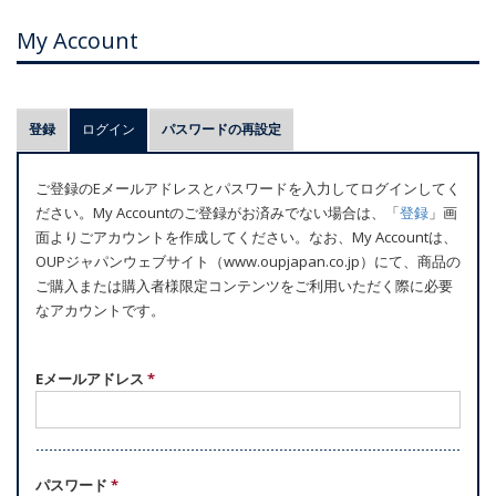
My Account
プ
登録
ログイン
(アクティブなタブ)
パスワードの再設定
ラ
イ
ご登録のEメールアドレスとパスワードを入力してログインしてく
マ
ださい。My Accountのご登録がお済みでない場合は、「
登録
」画
リ
面よりごアカウントを作成してください。なお、My Accountは、
ー
OUPジャパンウェブサイト（www.oupjapan.co.jp）にて、商品の
ご購入または購入者様限定コンテンツをご利用いただく際に必要
タ
なアカウントです。
ブ
Eメールアドレス
*
パスワード
*