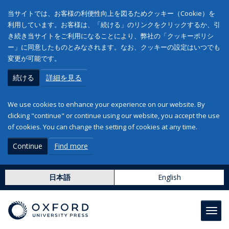
当サイトでは、お客様の利便性向上を図るためクッキー（Cookie）を
利用しています。お客様は、「続ける」のリンクをクリックするか、引
き続き当サイトをご利用になることにより、弊社の「クッキーポリシ
ー」に同意したものとみなされます。なお、クッキーの設定はいつでも
変更が可能です。
続ける
詳細を見る
We use cookies to enhance your experience on our website. By
clicking "continue" or continue using our website, you accept the use
of cookies. You can change the setting of cookies at any time.
Continue
Find more
日本語
English
Toggl
navig