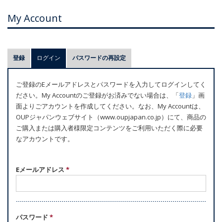
My Account
プ
登録
ログイン
(アクティブなタブ)
パスワードの再設定
ラ
イ
ご登録のEメールアドレスとパスワードを入力してログインしてく
マ
ださい。My Accountのご登録がお済みでない場合は、「
登録
」画
リ
面よりごアカウントを作成してください。なお、My Accountは、
ー
OUPジャパンウェブサイト（www.oupjapan.co.jp）にて、商品の
ご購入または購入者様限定コンテンツをご利用いただく際に必要
タ
なアカウントです。
ブ
Eメールアドレス
*
パスワード
*