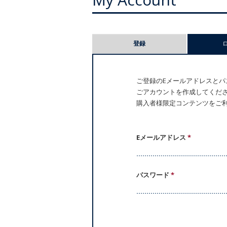
プ
登録
ラ
イ
ご登録のEメールアドレスとパス
ごアカウントを作成してください。
マ
購入者様限定コンテンツをご
リ
ー
Eメールアドレス
*
タ
パスワード
*
ブ