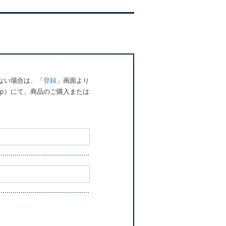
でない場合は、「
登録
」画面より
o.jp）にて、商品のご購入または