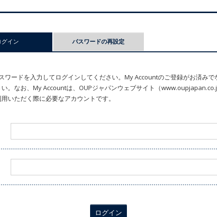
ログイン
(アクティブなタブ)
パスワードの再設定
ワードを入力してログインしてください。My Accountのご登録がお済み
なお、My Accountは、OUPジャパンウェブサイト（www.oupjapan.c
利用いただく際に必要なアカウントです。
ログイン