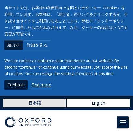
当サイトでは、お客様の利便性向上を図るためクッキー（Cookie）を
利用しています。お客様は、「続ける」のリンクをクリックするか、引
き続き当サイトをご利用になることにより、弊社の「クッキーポリシ
ー」に同意したものとみなされます。なお、クッキーの設定はいつでも
変更が可能です。
続ける
詳細を見る
We use cookies to enhance your experience on our website. By
clicking "continue" or continue using our website, you accept the use
of cookies. You can change the setting of cookies at any time.
Continue
Find more
日本語
English
Toggl
navig