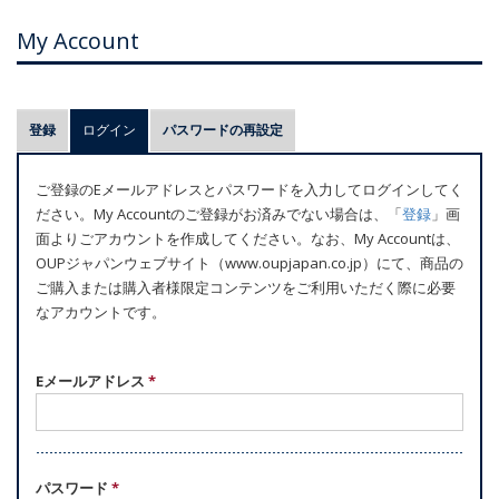
My Account
プ
登録
ログイン
(アクティブなタブ)
パスワードの再設定
ラ
イ
ご登録のEメールアドレスとパスワードを入力してログインしてく
マ
ださい。My Accountのご登録がお済みでない場合は、「
登録
」画
リ
面よりごアカウントを作成してください。なお、My Accountは、
ー
OUPジャパンウェブサイト（www.oupjapan.co.jp）にて、商品の
ご購入または購入者様限定コンテンツをご利用いただく際に必要
タ
なアカウントです。
ブ
Eメールアドレス
*
パスワード
*