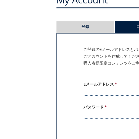
プ
登録
ラ
イ
ご登録のEメールアドレスとパス
ごアカウントを作成してください。
マ
購入者様限定コンテンツをご
リ
ー
Eメールアドレス
*
タ
パスワード
*
ブ