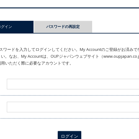
ログイン
(アクティブなタブ)
パスワードの再設定
ワードを入力してログインしてください。My Accountのご登録がお済み
なお、My Accountは、OUPジャパンウェブサイト（www.oupjapan.c
利用いただく際に必要なアカウントです。
ログイン