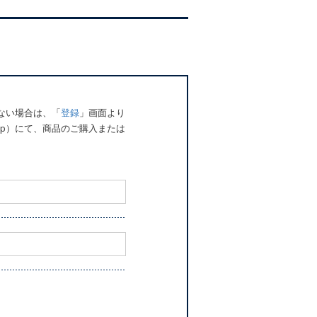
でない場合は、「
登録
」画面より
o.jp）にて、商品のご購入または