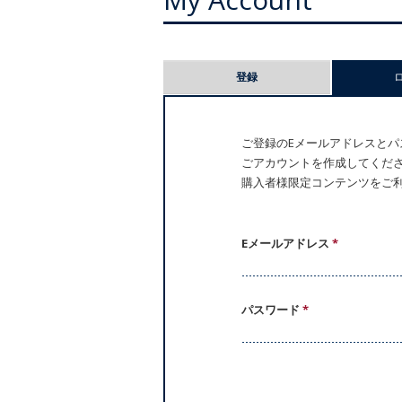
プ
登録
ラ
イ
ご登録のEメールアドレスとパス
ごアカウントを作成してください。
マ
購入者様限定コンテンツをご
リ
ー
Eメールアドレス
*
タ
パスワード
*
ブ