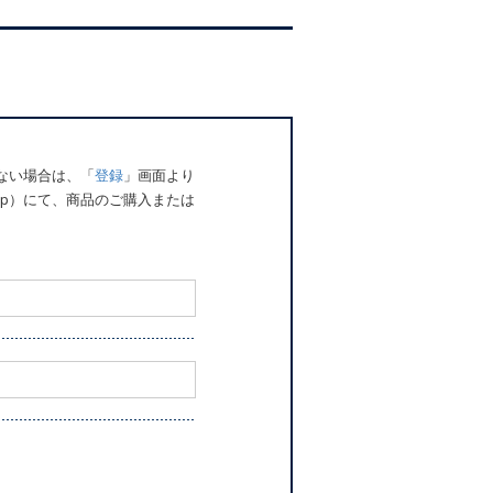
でない場合は、「
登録
」画面より
o.jp）にて、商品のご購入または