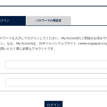
ログイン
(アクティブなタブ)
パスワードの再設定
ワードを入力してログインしてください。My Accountのご登録がお済み
なお、My Accountは、OUPジャパンウェブサイト（www.oupjapan.c
利用いただく際に必要なアカウントです。
ログイン