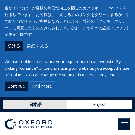
当サイトでは、お客様の利便性向上を図るためクッキー（Cookie）を
利用しています。お客様は、「続ける」のリンクをクリックするか、引
き続き当サイトをご利用になることにより、弊社の「クッキーポリシ
ー」に同意したものとみなされます。なお、クッキーの設定はいつでも
変更が可能です。
続ける
詳細を見る
We use cookies to enhance your experience on our website. By
clicking "continue" or continue using our website, you accept the use
of cookies. You can change the setting of cookies at any time.
Continue
Find more
日本語
English
Toggl
navig