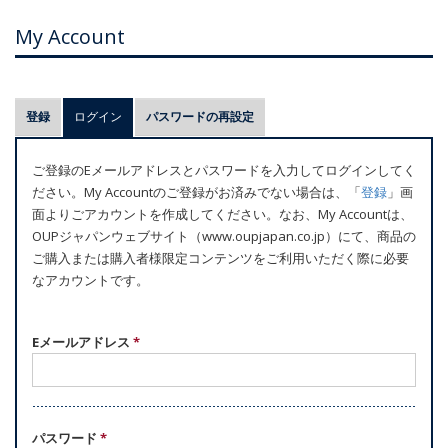
My Account
プ
登録
ログイン
(アクティブなタブ)
パスワードの再設定
ラ
イ
ご登録のEメールアドレスとパスワードを入力してログインしてく
マ
ださい。My Accountのご登録がお済みでない場合は、「
登録
」画
リ
面よりごアカウントを作成してください。なお、My Accountは、
ー
OUPジャパンウェブサイト（www.oupjapan.co.jp）にて、商品の
ご購入または購入者様限定コンテンツをご利用いただく際に必要
タ
なアカウントです。
ブ
Eメールアドレス
*
パスワード
*