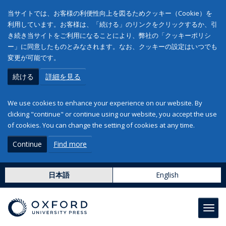
当サイトでは、お客様の利便性向上を図るためクッキー（Cookie）を
利用しています。お客様は、「続ける」のリンクをクリックするか、引
き続き当サイトをご利用になることにより、弊社の「クッキーポリシ
ー」に同意したものとみなされます。なお、クッキーの設定はいつでも
変更が可能です。
続ける
詳細を見る
We use cookies to enhance your experience on our website. By
clicking "continue" or continue using our website, you accept the use
of cookies. You can change the setting of cookies at any time.
Continue
Find more
日本語
English
Toggl
navig