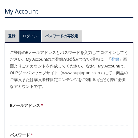
My Account
プ
登録
ログイン
(アクティブなタブ)
パスワードの再設定
ラ
イ
ご登録のEメールアドレスとパスワードを入力してログインしてく
マ
ださい。My Accountのご登録がお済みでない場合は、「
登録
」画
リ
面よりごアカウントを作成してください。なお、My Accountは、
ー
OUPジャパンウェブサイト（www.oupjapan.co.jp）にて、商品の
ご購入または購入者様限定コンテンツをご利用いただく際に必要
タ
なアカウントです。
ブ
Eメールアドレス
*
パスワード
*