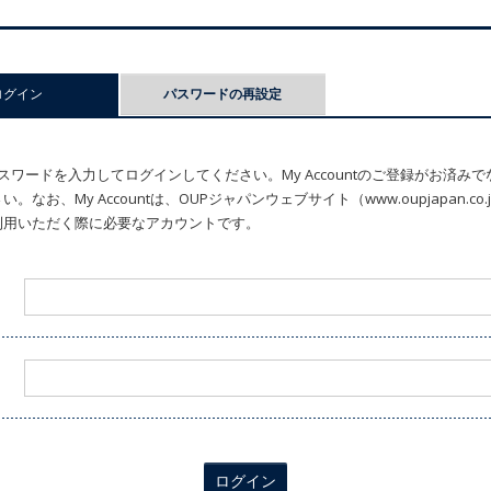
ログイン
(アクティブなタブ)
パスワードの再設定
ワードを入力してログインしてください。My Accountのご登録がお済み
なお、My Accountは、OUPジャパンウェブサイト（www.oupjapan.c
利用いただく際に必要なアカウントです。
ログイン