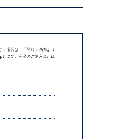
でない場合は、「
登録
」画面より
o.jp）にて、商品のご購入または