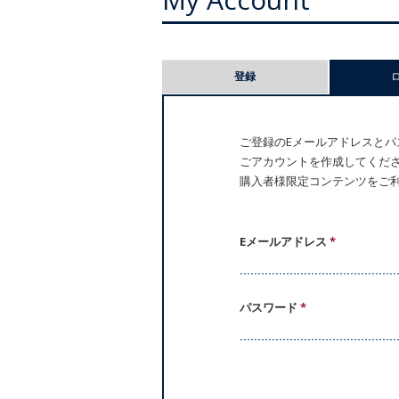
プ
登録
ラ
イ
ご登録のEメールアドレスとパス
ごアカウントを作成してください。
マ
購入者様限定コンテンツをご
リ
ー
Eメールアドレス
*
タ
パスワード
*
ブ