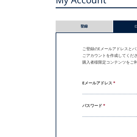
プ
登録
ラ
イ
ご登録のEメールアドレスとパス
ごアカウントを作成してください。
マ
購入者様限定コンテンツをご
リ
ー
Eメールアドレス
*
タ
パスワード
*
ブ