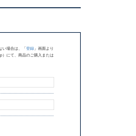
でない場合は、「
登録
」画面より
o.jp）にて、商品のご購入または