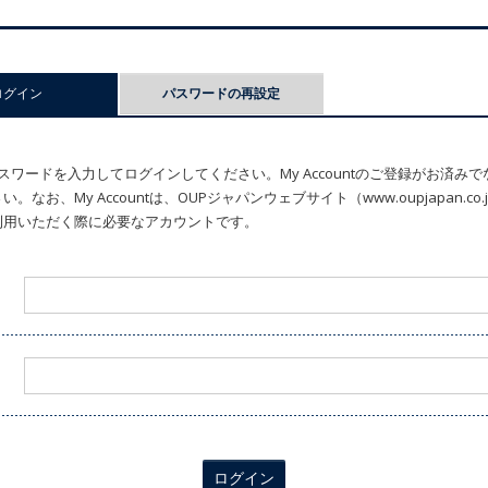
ログイン
(アクティブなタブ)
パスワードの再設定
ワードを入力してログインしてください。My Accountのご登録がお済み
なお、My Accountは、OUPジャパンウェブサイト（www.oupjapan.c
利用いただく際に必要なアカウントです。
ログイン