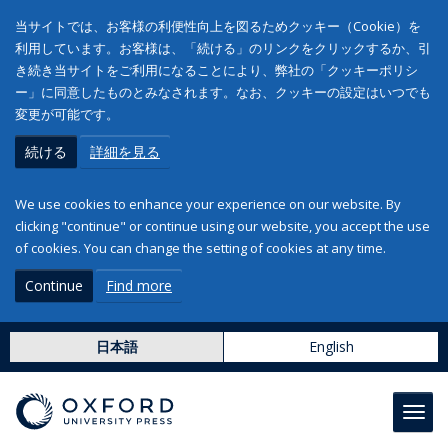
当サイトでは、お客様の利便性向上を図るためクッキー（Cookie）を
利用しています。お客様は、「続ける」のリンクをクリックするか、引
き続き当サイトをご利用になることにより、弊社の「クッキーポリシ
ー」に同意したものとみなされます。なお、クッキーの設定はいつでも
変更が可能です。
続ける
詳細を見る
We use cookies to enhance your experience on our website. By
clicking "continue" or continue using our website, you accept the use
of cookies. You can change the setting of cookies at any time.
Continue
Find more
日本語
English
Toggl
navig