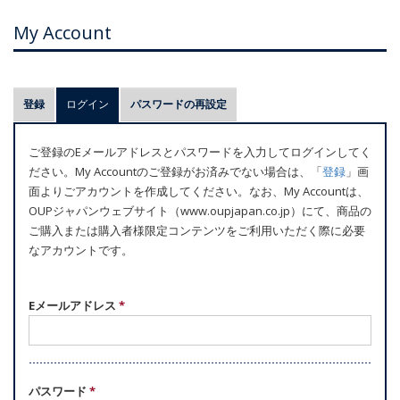
My Account
プ
登録
ログイン
(アクティブなタブ)
パスワードの再設定
ラ
イ
ご登録のEメールアドレスとパスワードを入力してログインしてく
マ
ださい。My Accountのご登録がお済みでない場合は、「
登録
」画
リ
面よりごアカウントを作成してください。なお、My Accountは、
ー
OUPジャパンウェブサイト（www.oupjapan.co.jp）にて、商品の
ご購入または購入者様限定コンテンツをご利用いただく際に必要
タ
なアカウントです。
ブ
Eメールアドレス
*
パスワード
*