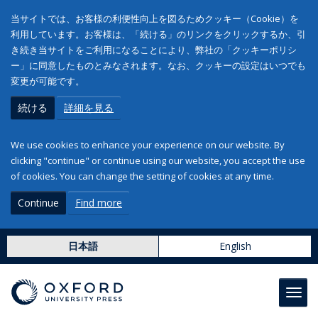
当サイトでは、お客様の利便性向上を図るためクッキー（Cookie）を
利用しています。お客様は、「続ける」のリンクをクリックするか、引
き続き当サイトをご利用になることにより、弊社の「クッキーポリシ
ー」に同意したものとみなされます。なお、クッキーの設定はいつでも
変更が可能です。
続ける
詳細を見る
We use cookies to enhance your experience on our website. By
clicking "continue" or continue using our website, you accept the use
of cookies. You can change the setting of cookies at any time.
Continue
Find more
日本語
English
Toggl
navig