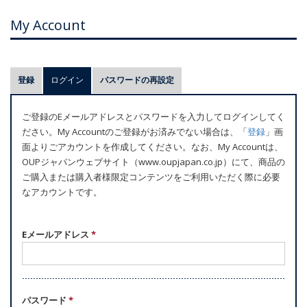
My Account
プ
登録
ログイン
(アクティブなタブ)
パスワードの再設定
ラ
イ
ご登録のEメールアドレスとパスワードを入力してログインしてく
マ
ださい。My Accountのご登録がお済みでない場合は、「
登録
」画
リ
面よりごアカウントを作成してください。なお、My Accountは、
ー
OUPジャパンウェブサイト（www.oupjapan.co.jp）にて、商品の
ご購入または購入者様限定コンテンツをご利用いただく際に必要
タ
なアカウントです。
ブ
Eメールアドレス
*
パスワード
*