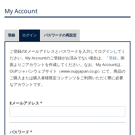
My Account
プ
登録
ログイン
(アクティブなタブ)
パスワードの再設定
ラ
イ
ご登録のEメールアドレスとパスワードを入力してログインしてく
マ
ださい。My Accountのご登録がお済みでない場合は、「
登録
」画
リ
面よりごアカウントを作成してください。なお、My Accountは、
ー
OUPジャパンウェブサイト（www.oupjapan.co.jp）にて、商品の
ご購入または購入者様限定コンテンツをご利用いただく際に必要
タ
なアカウントです。
ブ
Eメールアドレス
*
パスワード
*