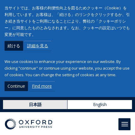
当サイトでは、お客様の利便性向上を図るためクッキー（Cookie）を
利用しています。お客様は、「続ける」のリンクをクリックするか、引
き続き当サイトをご利用になることにより、弊社の「クッキーポリシ
ー」に同意したものとみなされます。なお、クッキーの設定はいつでも
変更が可能です。
続ける
詳細を見る
We use cookies to enhance your experience on our website. By
clicking "continue" or continue using our website, you accept the use
of cookies. You can change the setting of cookies at any time.
Continue
Find more
日本語
English
Toggl
navig