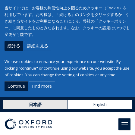
当サイトでは、お客様の利便性向上を図るためクッキー（Cookie）を
利用しています。お客様は、「続ける」のリンクをクリックするか、引
き続き当サイトをご利用になることにより、弊社の「クッキーポリシ
ー」に同意したものとみなされます。なお、クッキーの設定はいつでも
変更が可能です。
続ける
詳細を見る
We use cookies to enhance your experience on our website. By
clicking "continue" or continue using our website, you accept the use
of cookies. You can change the setting of cookies at any time.
Continue
Find more
日本語
English
Toggl
navig