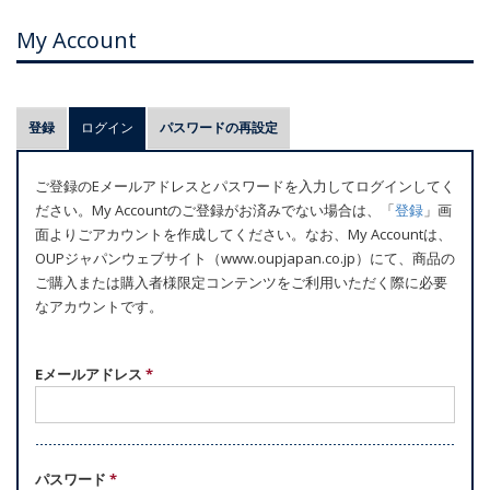
My Account
プ
登録
ログイン
(アクティブなタブ)
パスワードの再設定
ラ
イ
ご登録のEメールアドレスとパスワードを入力してログインしてく
マ
ださい。My Accountのご登録がお済みでない場合は、「
登録
」画
リ
面よりごアカウントを作成してください。なお、My Accountは、
ー
OUPジャパンウェブサイト（www.oupjapan.co.jp）にて、商品の
ご購入または購入者様限定コンテンツをご利用いただく際に必要
タ
なアカウントです。
ブ
Eメールアドレス
*
パスワード
*