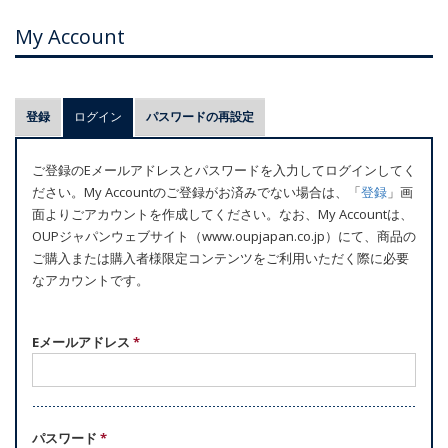
My Account
プ
登録
ログイン
(アクティブなタブ)
パスワードの再設定
ラ
イ
ご登録のEメールアドレスとパスワードを入力してログインしてく
マ
ださい。My Accountのご登録がお済みでない場合は、「
登録
」画
リ
面よりごアカウントを作成してください。なお、My Accountは、
ー
OUPジャパンウェブサイト（www.oupjapan.co.jp）にて、商品の
ご購入または購入者様限定コンテンツをご利用いただく際に必要
タ
なアカウントです。
ブ
Eメールアドレス
*
パスワード
*