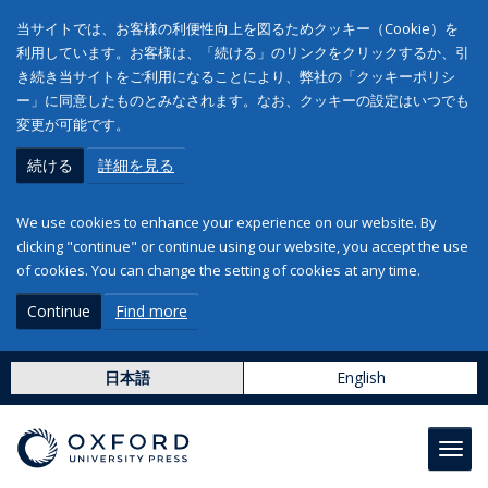
当サイトでは、お客様の利便性向上を図るためクッキー（Cookie）を
利用しています。お客様は、「続ける」のリンクをクリックするか、引
き続き当サイトをご利用になることにより、弊社の「クッキーポリシ
ー」に同意したものとみなされます。なお、クッキーの設定はいつでも
変更が可能です。
続ける
詳細を見る
We use cookies to enhance your experience on our website. By
clicking "continue" or continue using our website, you accept the use
of cookies. You can change the setting of cookies at any time.
Continue
Find more
日本語
English
Toggl
navig