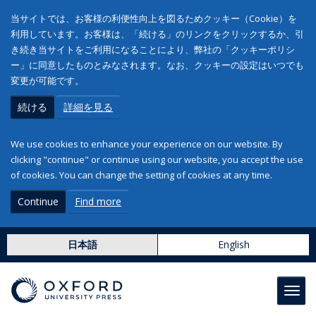
当サイトでは、お客様の利便性向上を図るためクッキー（Cookie）を
利用しています。お客様は、「続ける」のリンクをクリックするか、引
き続き当サイトをご利用になることにより、弊社の「クッキーポリシ
ー」に同意したものとみなされます。なお、クッキーの設定はいつでも
変更が可能です。
続ける
詳細を見る
We use cookies to enhance your experience on our website. By
clicking "continue" or continue using our website, you accept the use
of cookies. You can change the setting of cookies at any time.
Continue
Find more
日本語
English
Toggl
navig