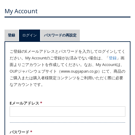
My Account
プ
登録
ログイン
(アクティブなタブ)
パスワードの再設定
ラ
イ
ご登録のEメールアドレスとパスワードを入力してログインしてく
マ
ださい。My Accountのご登録がお済みでない場合は、「
登録
」画
リ
面よりごアカウントを作成してください。なお、My Accountは、
ー
OUPジャパンウェブサイト（www.oupjapan.co.jp）にて、商品の
ご購入または購入者様限定コンテンツをご利用いただく際に必要
タ
なアカウントです。
ブ
Eメールアドレス
*
パスワード
*