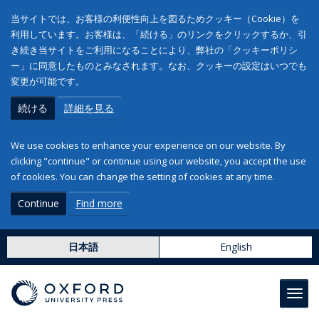
当サイトでは、お客様の利便性向上を図るためクッキー（Cookie）を
利用しています。お客様は、「続ける」のリンクをクリックするか、引
き続き当サイトをご利用になることにより、弊社の「クッキーポリシ
ー」に同意したものとみなされます。なお、クッキーの設定はいつでも
変更が可能です。
続ける
詳細を見る
We use cookies to enhance your experience on our website. By
clicking "continue" or continue using our website, you accept the use
of cookies. You can change the setting of cookies at any time.
Continue
Find more
日本語
English
Toggl
navig