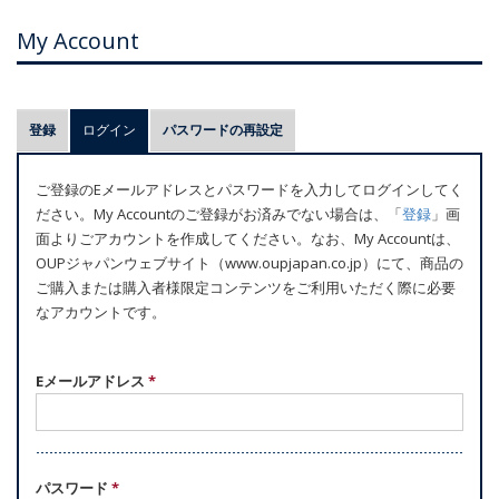
My Account
プ
登録
ログイン
(アクティブなタブ)
パスワードの再設定
ラ
イ
ご登録のEメールアドレスとパスワードを入力してログインしてく
マ
ださい。My Accountのご登録がお済みでない場合は、「
登録
」画
リ
面よりごアカウントを作成してください。なお、My Accountは、
ー
OUPジャパンウェブサイト（www.oupjapan.co.jp）にて、商品の
ご購入または購入者様限定コンテンツをご利用いただく際に必要
タ
なアカウントです。
ブ
Eメールアドレス
*
パスワード
*