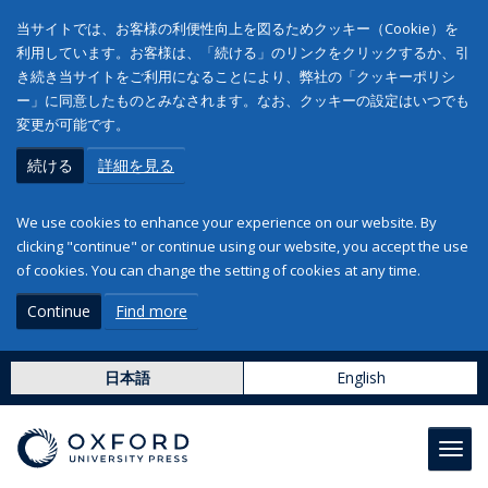
当サイトでは、お客様の利便性向上を図るためクッキー（Cookie）を
利用しています。お客様は、「続ける」のリンクをクリックするか、引
き続き当サイトをご利用になることにより、弊社の「クッキーポリシ
ー」に同意したものとみなされます。なお、クッキーの設定はいつでも
変更が可能です。
続ける
詳細を見る
We use cookies to enhance your experience on our website. By
clicking "continue" or continue using our website, you accept the use
of cookies. You can change the setting of cookies at any time.
Continue
Find more
日本語
English
Toggl
navig