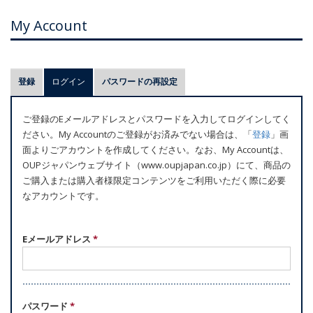
My Account
プ
登録
ログイン
(アクティブなタブ)
パスワードの再設定
ラ
イ
ご登録のEメールアドレスとパスワードを入力してログインしてく
マ
ださい。My Accountのご登録がお済みでない場合は、「
登録
」画
リ
面よりごアカウントを作成してください。なお、My Accountは、
ー
OUPジャパンウェブサイト（www.oupjapan.co.jp）にて、商品の
ご購入または購入者様限定コンテンツをご利用いただく際に必要
タ
なアカウントです。
ブ
Eメールアドレス
*
パスワード
*