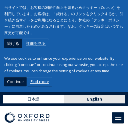
当サイトでは、お客様の利便性向上を図るためクッキー（Cookie）を
利用しています。お客様は、「続ける」のリンクをクリックするか、引
き続き当サイトをご利用になることにより、弊社の「クッキーポリシ
ー」に同意したものとみなされます。なお、クッキーの設定はいつでも
変更が可能です。
続ける
詳細を見る
We use cookies to enhance your experience on our website. By
clicking "continue" or continue using our website, you accept the use
of cookies. You can change the setting of cookies at any time.
Continue
Find more
日本語
English
Toggl
navig