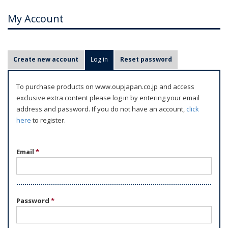
My Account
P
Create new account
Log in
(active tab)
Reset password
r
i
To purchase products on www.oupjapan.co.jp and access
m
exclusive extra content please log in by entering your email
a
address and password. If you do not have an account,
click
r
here
to register.
y
t
Email
*
a
b
s
Password
*