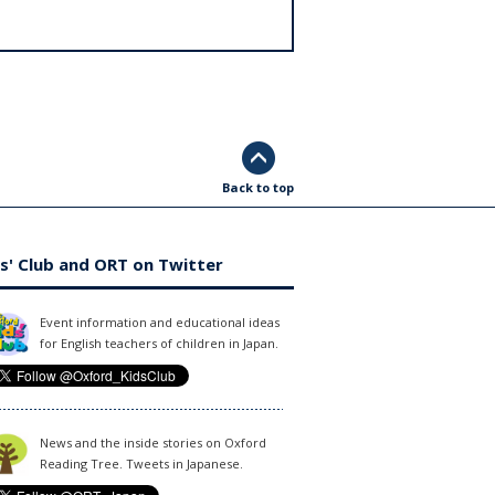
Back to top
s' Club and ORT on Twitter
Event information and educational ideas
for English teachers of children in Japan.
News and the inside stories on Oxford
Reading Tree. Tweets in Japanese.