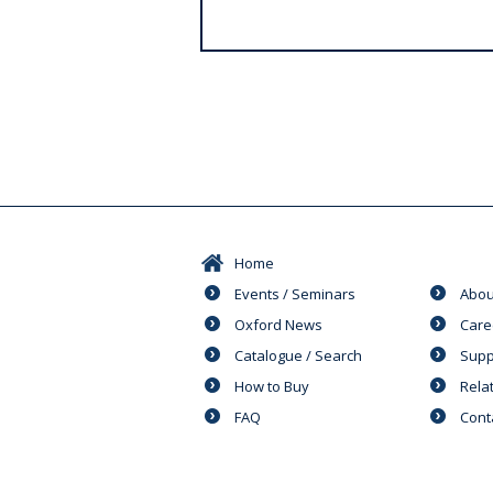
s
Home
Events / Seminars
Abou
Oxford News
Care
Catalogue / Search
Supp
How to Buy
Rela
FAQ
Cont