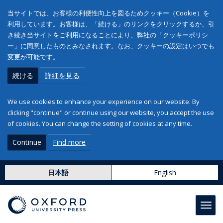
当サイトでは、お客様の利便性向上を図るためクッキー（Cookie）を
利用しています。お客様は、「続ける」のリンクをクリックするか、引
き続き当サイトをご利用になることにより、弊社の「クッキーポリシ
ー」に同意したものとみなされます。なお、クッキーの設定はいつでも
変更が可能です。
続ける
詳細を見る
We use cookies to enhance your experience on our website. By
clicking "continue" or continue using our website, you accept the use
of cookies. You can change the setting of cookies at any time.
Continue
Find more
日本語
English
Toggl
navig