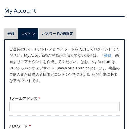
My Account
プ
登録
ログイン
(アクティブなタブ)
パスワードの再設定
ラ
イ
ご登録のEメールアドレスとパスワードを入力してログインしてく
マ
ださい。My Accountのご登録がお済みでない場合は、「
登録
」画
リ
面よりごアカウントを作成してください。なお、My Accountは、
ー
OUPジャパンウェブサイト（www.oupjapan.co.jp）にて、商品の
ご購入または購入者様限定コンテンツをご利用いただく際に必要
タ
なアカウントです。
ブ
Eメールアドレス
*
パスワード
*