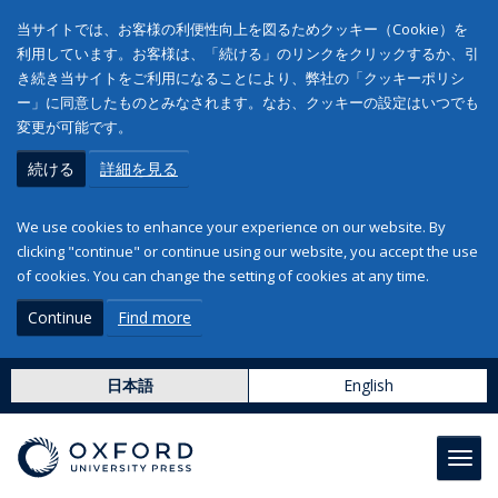
当サイトでは、お客様の利便性向上を図るためクッキー（Cookie）を
利用しています。お客様は、「続ける」のリンクをクリックするか、引
き続き当サイトをご利用になることにより、弊社の「クッキーポリシ
ー」に同意したものとみなされます。なお、クッキーの設定はいつでも
変更が可能です。
続ける
詳細を見る
We use cookies to enhance your experience on our website. By
clicking "continue" or continue using our website, you accept the use
of cookies. You can change the setting of cookies at any time.
Continue
Find more
日本語
English
Toggl
navig