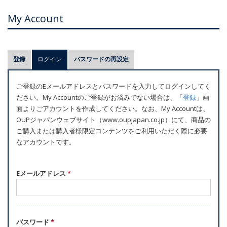
My Account
プ
登録
ログイン
(アクティブなタブ)
パスワードの再設定
ラ
イ
ご登録のEメールアドレスとパスワードを入力してログインしてく
マ
ださい。My Accountのご登録がお済みでない場合は、「
登録
」画
リ
面よりごアカウントを作成してください。なお、My Accountは、
ー
OUPジャパンウェブサイト（www.oupjapan.co.jp）にて、商品の
ご購入または購入者様限定コンテンツをご利用いただく際に必要
タ
なアカウントです。
ブ
Eメールアドレス
*
パスワード
*