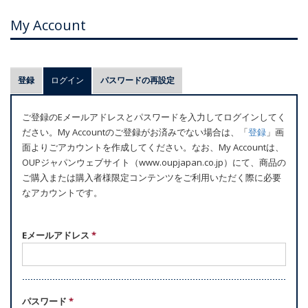
My Account
プ
登録
ログイン
(アクティブなタブ)
パスワードの再設定
ラ
イ
ご登録のEメールアドレスとパスワードを入力してログインしてく
マ
ださい。My Accountのご登録がお済みでない場合は、「
登録
」画
リ
面よりごアカウントを作成してください。なお、My Accountは、
ー
OUPジャパンウェブサイト（www.oupjapan.co.jp）にて、商品の
ご購入または購入者様限定コンテンツをご利用いただく際に必要
タ
なアカウントです。
ブ
Eメールアドレス
*
パスワード
*