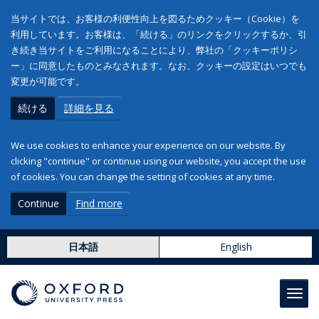
当サイトでは、お客様の利便性向上を図るためクッキー（Cookie）を
利用しています。お客様は、「続ける」のリンクをクリックするか、引
き続き当サイトをご利用になることにより、弊社の「クッキーポリシ
ー」に同意したものとみなされます。なお、クッキーの設定はいつでも
変更が可能です。
続ける
詳細を見る
We use cookies to enhance your experience on our website. By
clicking "continue" or continue using our website, you accept the use
of cookies. You can change the setting of cookies at any time.
Continue
Find more
日本語
English
Toggl
navig