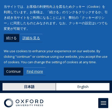
当サイトでは、お客様の利便性向上を図るためクッキー（Cookie）を
利用しています。お客様は、「続ける」のリンクをクリックするか、引
き続き当サイトをご利用になることにより、弊社の「クッキーポリシ
ー」に同意したものとみなされます。なお、クッキーの設定はいつでも
変更が可能です。
続ける
詳細を見る
We use cookies to enhance your experience on our website. By
clicking "continue" or continue using our website, you accept the use
of cookies. You can change the setting of cookies at any time.
Continue
Find more
日本語
English
Toggl
navig