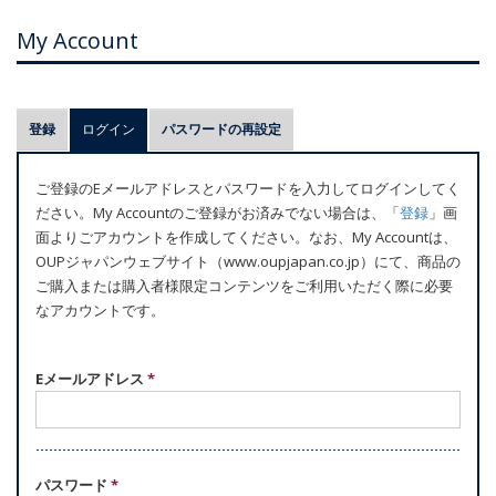
My Account
プ
登録
ログイン
(アクティブなタブ)
パスワードの再設定
ラ
イ
ご登録のEメールアドレスとパスワードを入力してログインしてく
マ
ださい。My Accountのご登録がお済みでない場合は、「
登録
」画
リ
面よりごアカウントを作成してください。なお、My Accountは、
ー
OUPジャパンウェブサイト（www.oupjapan.co.jp）にて、商品の
ご購入または購入者様限定コンテンツをご利用いただく際に必要
タ
なアカウントです。
ブ
Eメールアドレス
*
パスワード
*