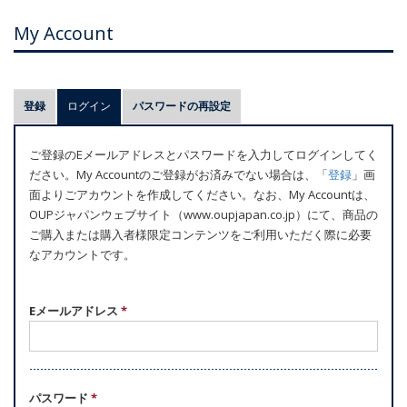
My Account
プ
登録
ログイン
(アクティブなタブ)
パスワードの再設定
ラ
イ
ご登録のEメールアドレスとパスワードを入力してログインしてく
マ
ださい。My Accountのご登録がお済みでない場合は、「
登録
」画
リ
面よりごアカウントを作成してください。なお、My Accountは、
ー
OUPジャパンウェブサイト（www.oupjapan.co.jp）にて、商品の
ご購入または購入者様限定コンテンツをご利用いただく際に必要
タ
なアカウントです。
ブ
Eメールアドレス
*
パスワード
*