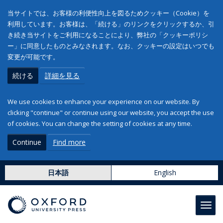
当サイトでは、お客様の利便性向上を図るためクッキー（Cookie）を
利用しています。お客様は、「続ける」のリンクをクリックするか、引
き続き当サイトをご利用になることにより、弊社の「クッキーポリシ
ー」に同意したものとみなされます。なお、クッキーの設定はいつでも
変更が可能です。
続ける
詳細を見る
We use cookies to enhance your experience on our website. By
clicking "continue" or continue using our website, you accept the use
of cookies. You can change the setting of cookies at any time.
Continue
Find more
日本語
English
Toggl
navig