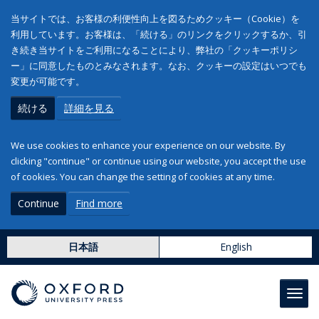
当サイトでは、お客様の利便性向上を図るためクッキー（Cookie）を
利用しています。お客様は、「続ける」のリンクをクリックするか、引
き続き当サイトをご利用になることにより、弊社の「クッキーポリシ
ー」に同意したものとみなされます。なお、クッキーの設定はいつでも
変更が可能です。
続ける
詳細を見る
We use cookies to enhance your experience on our website. By
clicking "continue" or continue using our website, you accept the use
of cookies. You can change the setting of cookies at any time.
Continue
Find more
日本語
English
Toggl
navig