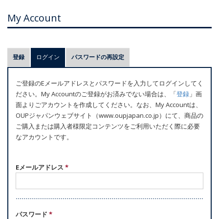
My Account
プ
登録
ログイン
(アクティブなタブ)
パスワードの再設定
ラ
イ
ご登録のEメールアドレスとパスワードを入力してログインしてく
マ
ださい。My Accountのご登録がお済みでない場合は、「
登録
」画
リ
面よりごアカウントを作成してください。なお、My Accountは、
ー
OUPジャパンウェブサイト（www.oupjapan.co.jp）にて、商品の
ご購入または購入者様限定コンテンツをご利用いただく際に必要
タ
なアカウントです。
ブ
Eメールアドレス
*
パスワード
*