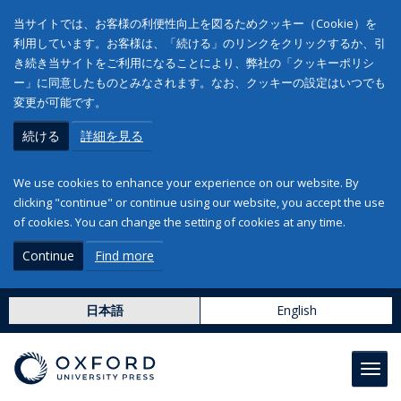
当サイトでは、お客様の利便性向上を図るためクッキー（Cookie）を
利用しています。お客様は、「続ける」のリンクをクリックするか、引
き続き当サイトをご利用になることにより、弊社の「クッキーポリシ
ー」に同意したものとみなされます。なお、クッキーの設定はいつでも
変更が可能です。
続ける
詳細を見る
We use cookies to enhance your experience on our website. By
clicking "continue" or continue using our website, you accept the use
of cookies. You can change the setting of cookies at any time.
Continue
Find more
日本語
English
Toggl
navig