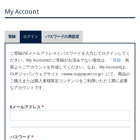
My Account
プ
登録
ログイン
(アクティブなタブ)
パスワードの再設定
ラ
イ
ご登録のEメールアドレスとパスワードを入力してログインしてく
マ
ださい。My Accountのご登録がお済みでない場合は、「
登録
」画
リ
面よりごアカウントを作成してください。なお、My Accountは、
ー
OUPジャパンウェブサイト（www.oupjapan.co.jp）にて、商品の
ご購入または購入者様限定コンテンツをご利用いただく際に必要
タ
なアカウントです。
ブ
Eメールアドレス
*
パスワード
*