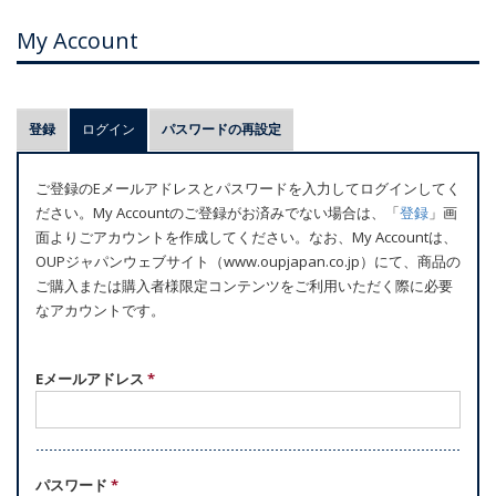
My Account
プ
登録
ログイン
(アクティブなタブ)
パスワードの再設定
ラ
イ
ご登録のEメールアドレスとパスワードを入力してログインしてく
マ
ださい。My Accountのご登録がお済みでない場合は、「
登録
」画
リ
面よりごアカウントを作成してください。なお、My Accountは、
ー
OUPジャパンウェブサイト（www.oupjapan.co.jp）にて、商品の
ご購入または購入者様限定コンテンツをご利用いただく際に必要
タ
なアカウントです。
ブ
Eメールアドレス
*
パスワード
*