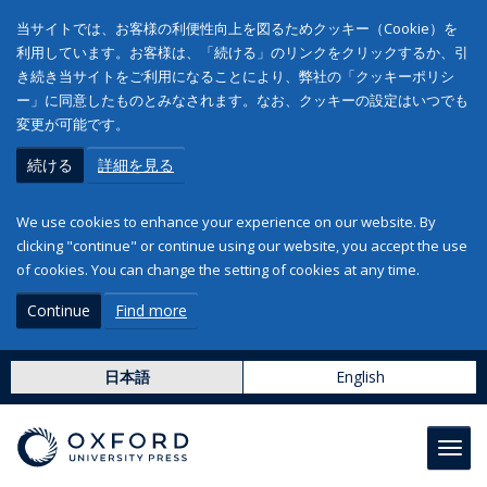
当サイトでは、お客様の利便性向上を図るためクッキー（Cookie）を
利用しています。お客様は、「続ける」のリンクをクリックするか、引
き続き当サイトをご利用になることにより、弊社の「クッキーポリシ
ー」に同意したものとみなされます。なお、クッキーの設定はいつでも
変更が可能です。
続ける
詳細を見る
We use cookies to enhance your experience on our website. By
clicking "continue" or continue using our website, you accept the use
of cookies. You can change the setting of cookies at any time.
Continue
Find more
日本語
English
Toggl
navig