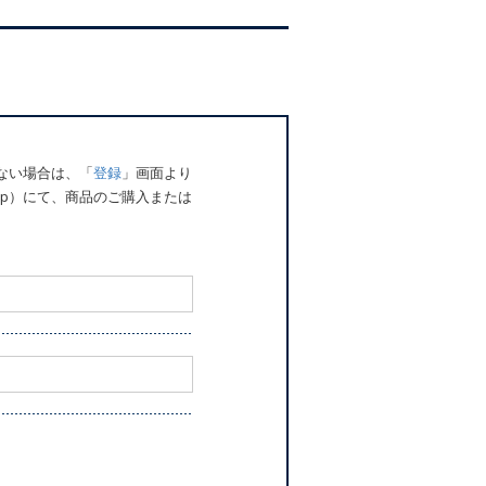
でない場合は、「
登録
」画面より
o.jp）にて、商品のご購入または