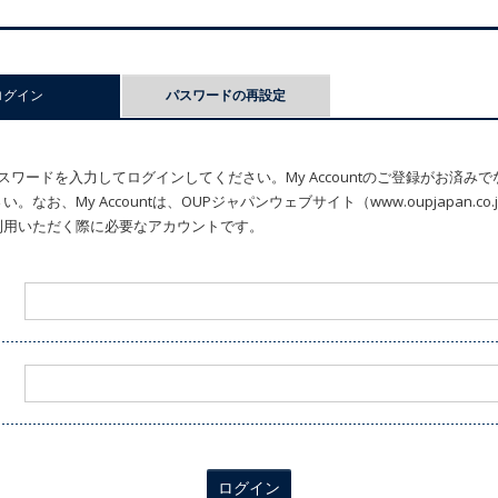
ログイン
(アクティブなタブ)
パスワードの再設定
ワードを入力してログインしてください。My Accountのご登録がお済み
なお、My Accountは、OUPジャパンウェブサイト（www.oupjapan.c
利用いただく際に必要なアカウントです。
ログイン