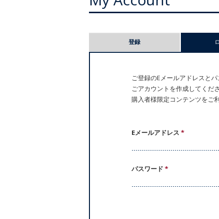
プ
登録
ラ
イ
ご登録のEメールアドレスとパス
ごアカウントを作成してください。
マ
購入者様限定コンテンツをご
リ
ー
Eメールアドレス
*
タ
パスワード
*
ブ