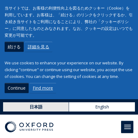
当サイトでは、お客様の利便性向上を図るためクッキー（Cookie）を
利用しています。お客様は、「続ける」のリンクをクリックするか、引
き続き当サイトをご利用になることにより、弊社の「クッキーポリシ
ー」に同意したものとみなされます。なお、クッキーの設定はいつでも
変更が可能です。
続ける
詳細を見る
We use cookies to enhance your experience on our website. By
clicking "continue" or continue using our website, you accept the use
of cookies. You can change the setting of cookies at any time.
Continue
Find more
日本語
English
Toggl
navig