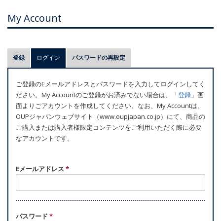
My Account
プ
登録
ログイン
(アクティブなタブ)
パスワードの再設定
ラ
イ
ご登録のEメールアドレスとパスワードを入力してログインしてく
マ
ださい。My Accountのご登録がお済みでない場合は、「
登録
」画
リ
面よりごアカウントを作成してください。なお、My Accountは、
ー
OUPジャパンウェブサイト（www.oupjapan.co.jp）にて、商品の
ご購入または購入者様限定コンテンツをご利用いただく際に必要
タ
なアカウントです。
ブ
Eメールアドレス
*
パスワード
*