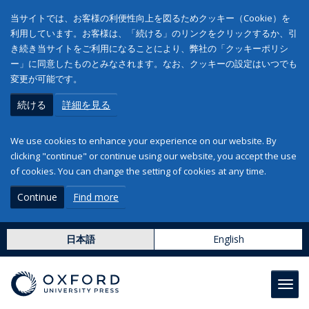
当サイトでは、お客様の利便性向上を図るためクッキー（Cookie）を
利用しています。お客様は、「続ける」のリンクをクリックするか、引
き続き当サイトをご利用になることにより、弊社の「クッキーポリシ
ー」に同意したものとみなされます。なお、クッキーの設定はいつでも
変更が可能です。
続ける
詳細を見る
We use cookies to enhance your experience on our website. By
clicking "continue" or continue using our website, you accept the use
of cookies. You can change the setting of cookies at any time.
Continue
Find more
日本語
English
Toggl
navig