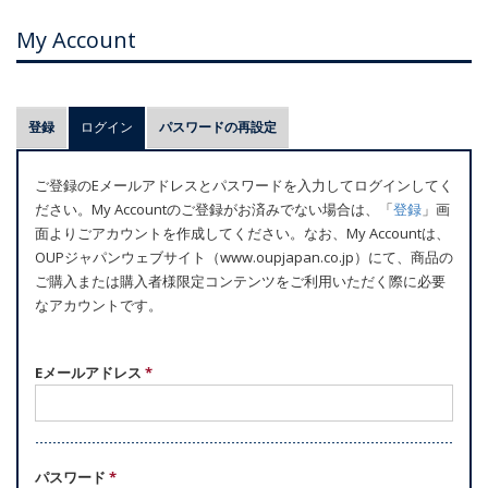
My Account
プ
登録
ログイン
(アクティブなタブ)
パスワードの再設定
ラ
イ
ご登録のEメールアドレスとパスワードを入力してログインしてく
マ
ださい。My Accountのご登録がお済みでない場合は、「
登録
」画
リ
面よりごアカウントを作成してください。なお、My Accountは、
ー
OUPジャパンウェブサイト（www.oupjapan.co.jp）にて、商品の
ご購入または購入者様限定コンテンツをご利用いただく際に必要
タ
なアカウントです。
ブ
Eメールアドレス
*
パスワード
*