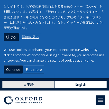
当サイトでは、お客様の利便性向上を図るためクッキー（Cookie）を
利用しています。お客様は、「続ける」のリンクをクリックするか、引
き続き当サイトをご利用になることにより、弊社の「クッキーポリシ
ー」に同意したものとみなされます。なお、クッキーの設定はいつでも
変更が可能です。
続ける
詳細を見る
We use cookies to enhance your experience on our website. By
clicking "continue" or continue using our website, you accept the use
of cookies. You can change the setting of cookies at any time.
Continue
Find more
日本語
English
Toggl
navig