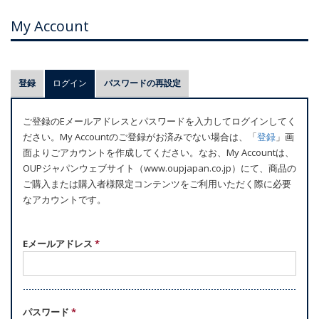
My Account
プ
登録
ログイン
(アクティブなタブ)
パスワードの再設定
ラ
イ
ご登録のEメールアドレスとパスワードを入力してログインしてく
マ
ださい。My Accountのご登録がお済みでない場合は、「
登録
」画
リ
面よりごアカウントを作成してください。なお、My Accountは、
ー
OUPジャパンウェブサイト（www.oupjapan.co.jp）にて、商品の
ご購入または購入者様限定コンテンツをご利用いただく際に必要
タ
なアカウントです。
ブ
Eメールアドレス
*
パスワード
*