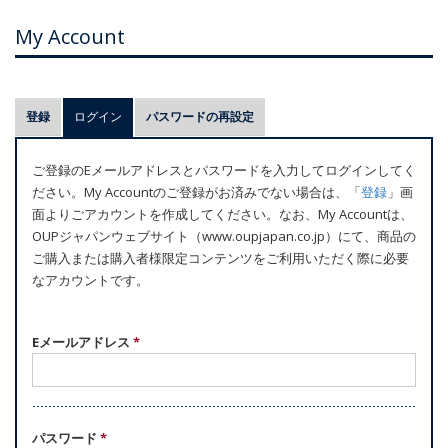
My Account
プ
登録
ログイン
(アクティブなタブ)
パスワードの再設定
ラ
イ
ご登録のEメールアドレスとパスワードを入力してログインしてく
マ
ださい。My Accountのご登録がお済みでない場合は、「
登録
」画
リ
面よりごアカウントを作成してください。なお、My Accountは、
ー
OUPジャパンウェブサイト（www.oupjapan.co.jp）にて、商品の
ご購入または購入者様限定コンテンツをご利用いただく際に必要
タ
なアカウントです。
ブ
Eメールアドレス
*
パスワード
*