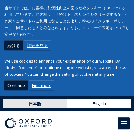
当サイトでは、お客様の利便性向上を図るためクッキー（Cookie）を
利用しています。お客様は、「続ける」のリンクをクリックするか、引
き続き当サイトをご利用になることにより、弊社の「クッキーポリシ
ー」に同意したものとみなされます。なお、クッキーの設定はいつでも
変更が可能です。
続ける
詳細を見る
We use cookies to enhance your experience on our website. By
clicking "continue" or continue using our website, you accept the use
of cookies. You can change the setting of cookies at any time.
Continue
Find more
日本語
English
Toggl
navig