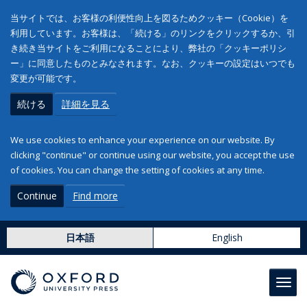
当サイトでは、お客様の利便性向上を図るためクッキー（Cookie）を
利用しています。お客様は、「続ける」のリンクをクリックするか、引
き続き当サイトをご利用になることにより、弊社の「クッキーポリシ
ー」に同意したものとみなされます。なお、クッキーの設定はいつでも
変更が可能です。
続ける
詳細を見る
We use cookies to enhance your experience on our website. By
clicking "continue" or continue using our website, you accept the use
of cookies. You can change the setting of cookies at any time.
Continue
Find more
日本語
English
Toggl
navig