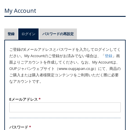
My Account
プ
登録
ログイン
(アクティブなタブ)
パスワードの再設定
ラ
イ
ご登録のEメールアドレスとパスワードを入力してログインしてく
マ
ださい。My Accountのご登録がお済みでない場合は、「
登録
」画
リ
面よりごアカウントを作成してください。なお、My Accountは、
ー
OUPジャパンウェブサイト（www.oupjapan.co.jp）にて、商品の
ご購入または購入者様限定コンテンツをご利用いただく際に必要
タ
なアカウントです。
ブ
Eメールアドレス
*
パスワード
*