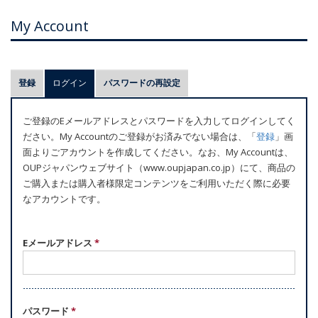
My Account
プ
登録
ログイン
(アクティブなタブ)
パスワードの再設定
ラ
イ
ご登録のEメールアドレスとパスワードを入力してログインしてく
マ
ださい。My Accountのご登録がお済みでない場合は、「
登録
」画
リ
面よりごアカウントを作成してください。なお、My Accountは、
ー
OUPジャパンウェブサイト（www.oupjapan.co.jp）にて、商品の
ご購入または購入者様限定コンテンツをご利用いただく際に必要
タ
なアカウントです。
ブ
Eメールアドレス
*
パスワード
*