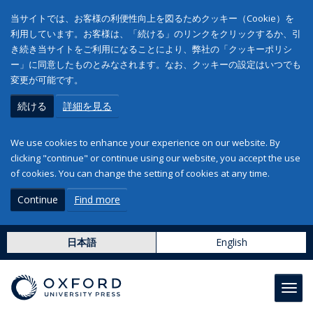
当サイトでは、お客様の利便性向上を図るためクッキー（Cookie）を
利用しています。お客様は、「続ける」のリンクをクリックするか、引
き続き当サイトをご利用になることにより、弊社の「クッキーポリシ
ー」に同意したものとみなされます。なお、クッキーの設定はいつでも
変更が可能です。
続ける
詳細を見る
We use cookies to enhance your experience on our website. By
clicking "continue" or continue using our website, you accept the use
of cookies. You can change the setting of cookies at any time.
Continue
Find more
日本語
English
Toggl
navig