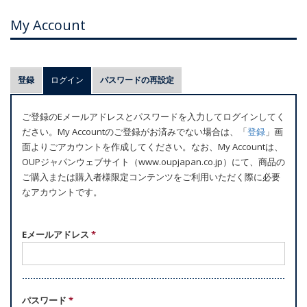
My Account
プ
登録
ログイン
(アクティブなタブ)
パスワードの再設定
ラ
イ
ご登録のEメールアドレスとパスワードを入力してログインしてく
マ
ださい。My Accountのご登録がお済みでない場合は、「
登録
」画
リ
面よりごアカウントを作成してください。なお、My Accountは、
ー
OUPジャパンウェブサイト（www.oupjapan.co.jp）にて、商品の
ご購入または購入者様限定コンテンツをご利用いただく際に必要
タ
なアカウントです。
ブ
Eメールアドレス
*
パスワード
*