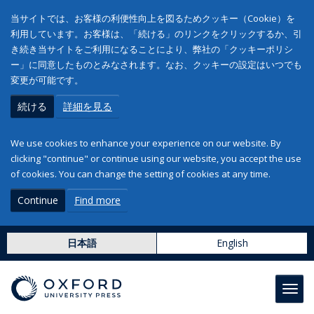
当サイトでは、お客様の利便性向上を図るためクッキー（Cookie）を
利用しています。お客様は、「続ける」のリンクをクリックするか、引
き続き当サイトをご利用になることにより、弊社の「クッキーポリシ
ー」に同意したものとみなされます。なお、クッキーの設定はいつでも
変更が可能です。
続ける
詳細を見る
We use cookies to enhance your experience on our website. By
clicking "continue" or continue using our website, you accept the use
of cookies. You can change the setting of cookies at any time.
Continue
Find more
日本語
English
Toggl
navig