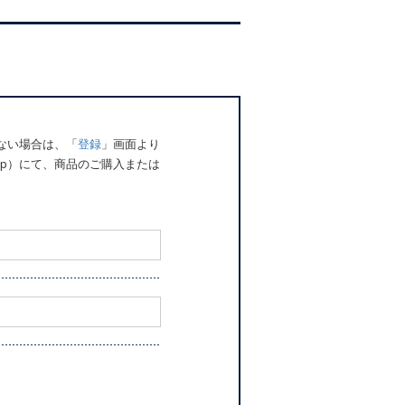
でない場合は、「
登録
」画面より
o.jp）にて、商品のご購入または