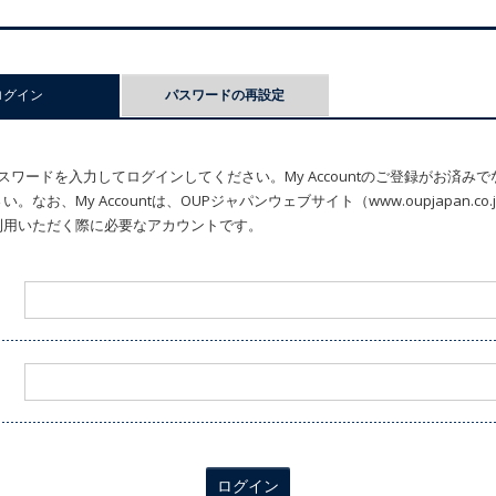
ログイン
(アクティブなタブ)
パスワードの再設定
ワードを入力してログインしてください。My Accountのご登録がお済み
なお、My Accountは、OUPジャパンウェブサイト（www.oupjapan.c
利用いただく際に必要なアカウントです。
ログイン