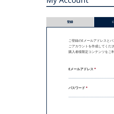
プ
登録
ラ
イ
ご登録のEメールアドレスとパス
ごアカウントを作成してください。
マ
購入者様限定コンテンツをご
リ
ー
Eメールアドレス
*
タ
パスワード
*
ブ