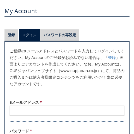
My Account
プ
登録
ログイン
(アクティブなタブ)
パスワードの再設定
ラ
イ
ご登録のEメールアドレスとパスワードを入力してログインしてく
マ
ださい。My Accountのご登録がお済みでない場合は、「
登録
」画
リ
面よりごアカウントを作成してください。なお、My Accountは、
ー
OUPジャパンウェブサイト（www.oupjapan.co.jp）にて、商品の
ご購入または購入者様限定コンテンツをご利用いただく際に必要
タ
なアカウントです。
ブ
Eメールアドレス
*
パスワード
*