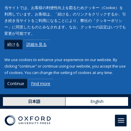
当サイトでは、お客様の利便性向上を図るためクッキー（Cookie）を
利用しています。お客様は、「続ける」のリンクをクリックするか、引
き続き当サイトをご利用になることにより、弊社の「クッキーポリシ
ー」に同意したものとみなされます。なお、クッキーの設定はいつでも
変更が可能です。
続ける
詳細を見る
We use cookies to enhance your experience on our website. By
clicking "continue" or continue using our website, you accept the use
of cookies. You can change the setting of cookies at any time.
Continue
Find more
日本語
English
Toggl
navig