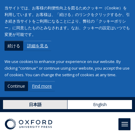
当サイトでは、お客様の利便性向上を図るためクッキー（Cookie）を
利用しています。お客様は、「続ける」のリンクをクリックするか、引
き続き当サイトをご利用になることにより、弊社の「クッキーポリシ
ー」に同意したものとみなされます。なお、クッキーの設定はいつでも
変更が可能です。
続ける
詳細を見る
We use cookies to enhance your experience on our website. By
clicking "continue" or continue using our website, you accept the use
of cookies. You can change the setting of cookies at any time.
Continue
Find more
日本語
English
Toggl
navig