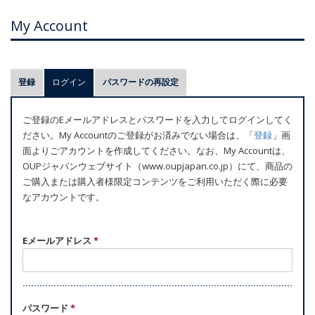
My Account
プ
登録
ログイン
(アクティブなタブ)
パスワードの再設定
ラ
イ
ご登録のEメールアドレスとパスワードを入力してログインしてく
マ
ださい。My Accountのご登録がお済みでない場合は、「
登録
」画
リ
面よりごアカウントを作成してください。なお、My Accountは、
ー
OUPジャパンウェブサイト（www.oupjapan.co.jp）にて、商品の
ご購入または購入者様限定コンテンツをご利用いただく際に必要
タ
なアカウントです。
ブ
Eメールアドレス
*
パスワード
*