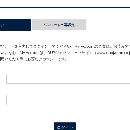
ログイン
(アクティブなタブ)
パスワードの再設定
ワードを入力してログインしてください。My Accountのご登録がお済み
なお、My Accountは、OUPジャパンウェブサイト（www.oupjapan.c
利用いただく際に必要なアカウントです。
ログイン