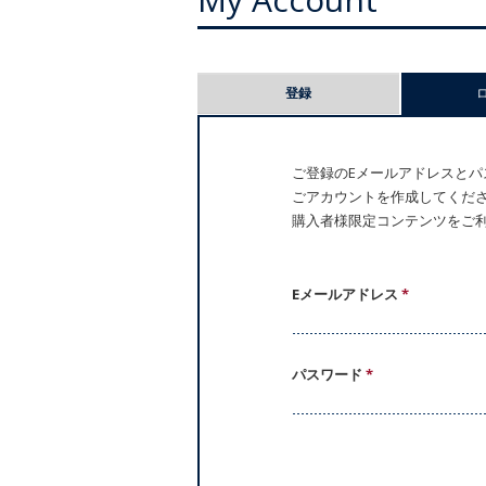
プ
登録
ラ
イ
ご登録のEメールアドレスとパス
ごアカウントを作成してください。
マ
購入者様限定コンテンツをご
リ
ー
Eメールアドレス
*
タ
パスワード
*
ブ