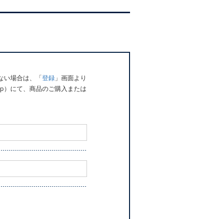
でない場合は、「
登録
」画面より
o.jp）にて、商品のご購入または