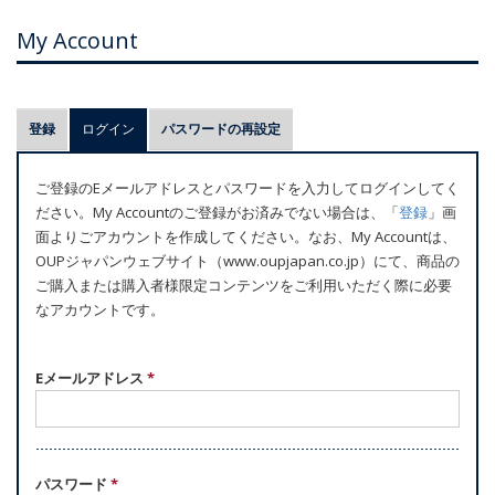
My Account
プ
登録
ログイン
(アクティブなタブ)
パスワードの再設定
ラ
イ
ご登録のEメールアドレスとパスワードを入力してログインしてく
マ
ださい。My Accountのご登録がお済みでない場合は、「
登録
」画
リ
面よりごアカウントを作成してください。なお、My Accountは、
ー
OUPジャパンウェブサイト（www.oupjapan.co.jp）にて、商品の
ご購入または購入者様限定コンテンツをご利用いただく際に必要
タ
なアカウントです。
ブ
Eメールアドレス
*
パスワード
*