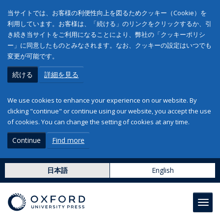
当サイトでは、お客様の利便性向上を図るためクッキー（Cookie）を
利用しています。お客様は、「続ける」のリンクをクリックするか、引
き続き当サイトをご利用になることにより、弊社の「クッキーポリシ
ー」に同意したものとみなされます。なお、クッキーの設定はいつでも
変更が可能です。
続ける
詳細を見る
We use cookies to enhance your experience on our website. By
clicking "continue" or continue using our website, you accept the use
of cookies. You can change the setting of cookies at any time.
Continue
Find more
日本語
English
Toggl
navig