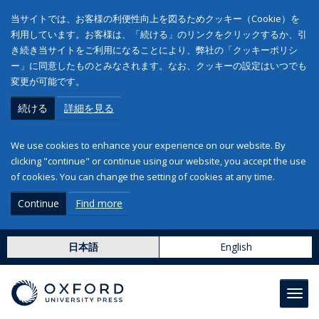
当サイトでは、お客様の利便性向上を図るためクッキー（Cookie）を
利用しています。お客様は、「続ける」のリンクをクリックするか、引
き続き当サイトをご利用になることにより、弊社の「クッキーポリシ
ー」に同意したものとみなされます。なお、クッキーの設定はいつでも
変更が可能です。
続ける
詳細を見る
We use cookies to enhance your experience on our website. By
clicking "continue" or continue using our website, you accept the use
of cookies. You can change the setting of cookies at any time.
Continue
Find more
日本語
English
Toggl
navig