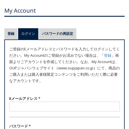
My Account
プ
登録
ログイン
(アクティブなタブ)
パスワードの再設定
ラ
イ
ご登録のEメールアドレスとパスワードを入力してログインしてく
マ
ださい。My Accountのご登録がお済みでない場合は、「
登録
」画
リ
面よりごアカウントを作成してください。なお、My Accountは、
ー
OUPジャパンウェブサイト（www.oupjapan.co.jp）にて、商品の
ご購入または購入者様限定コンテンツをご利用いただく際に必要
タ
なアカウントです。
ブ
Eメールアドレス
*
パスワード
*