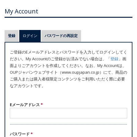
My Account
プ
登録
ログイン
(アクティブなタブ)
パスワードの再設定
ラ
イ
ご登録のEメールアドレスとパスワードを入力してログインしてく
マ
ださい。My Accountのご登録がお済みでない場合は、「
登録
」画
リ
面よりごアカウントを作成してください。なお、My Accountは、
ー
OUPジャパンウェブサイト（www.oupjapan.co.jp）にて、商品の
ご購入または購入者様限定コンテンツをご利用いただく際に必要
タ
なアカウントです。
ブ
Eメールアドレス
*
パスワード
*