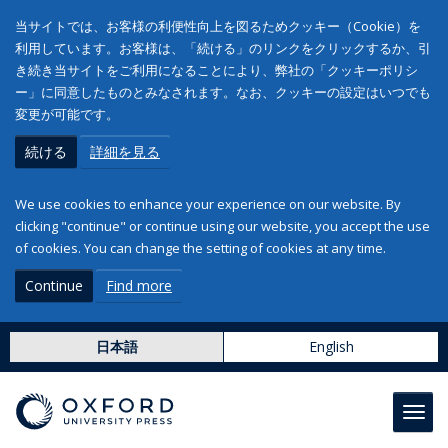
当サイトでは、お客様の利便性向上を図るためクッキー（Cookie）を
利用しています。お客様は、「続ける」のリンクをクリックするか、引
き続き当サイトをご利用になることにより、弊社の「クッキーポリシ
ー」に同意したものとみなされます。なお、クッキーの設定はいつでも
変更が可能です。
続ける
詳細を見る
We use cookies to enhance your experience on our website. By
clicking "continue" or continue using our website, you accept the use
of cookies. You can change the setting of cookies at any time.
Continue
Find more
日本語
English
Toggl
navig